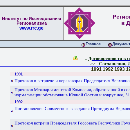
Регио
Институт по Исследованию
в 
Регионализма
www.rrc.ge
Главное
Докумен
::
Договоренности в 
>>
Соглашения, 
1991
1992
1993
1
1991
Протокол о вcтpвече и переговорах Председателя Верховно
Протокол Межпарламентской Комиссии, образованной в соо
нормализации обстановки в Южной Осетии и вокруг нее, 31 
1992
Постановление Совместного заседания Президиума Верховн
Протокол встречи Председателя Госсовета Республики Груз