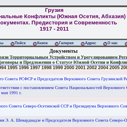
Грузия
нальные Конфликты (Южная Осетия, Абхазия)
Документах. Предистория и Современность
1917 - 2011
ты
Пойск
Книги
Галерея
Адрес
О нас
Документы
связи Территориальным Устройством и Урегулированием Ре
Договоры и Предложения о Статусе Южной Осетии и Конфли
994
1995
1996
1997
1998
1999
2000
2001
2002
2004
2005
20
го Совета РСФСР и Председателя Верховного Совета Грузинской Ре
тветствии с постановлением Совета Национальностей Верховного 
мая 1991 г.
ого Совета Северо-Осетинской ССР и Президиума Верховного Сов
ия Э. А. Шеварднадзе и Председателя Верховного Совета Северо-Ос