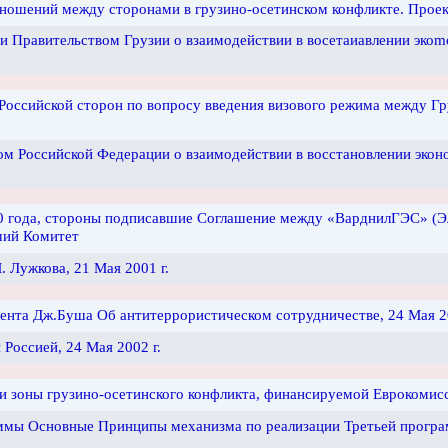
ношений между сторонами в грузино-осетинском конфликте. Проект
 Правительством Грузии о взаимодействии в восетаиавлении экоmо
 Российской сторон по вопросу введения визового режима между Гр
 Российской Федерации о взаимодействии в восстановлении эконом
 года, стороны подписавшие Соглашение между «ВарднилГЭС» (Эле
очий Комитет
 Лужкова, 21 Мая 2001 г.
ента Дж.Буша Об антитеррористическом сотрудничестве, 24 Мая 20
оссией, 24 Мая 2002 г.
 зоны грузино-осетинского конфликта, финансируемой Еврокомисси
ммы Основные Принципы механизма по реализации Третьей програ