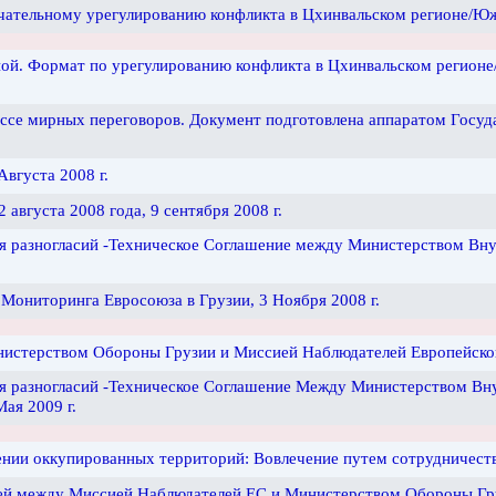
ательному урегулированию конфликта в Цхинвальском регионе/Южн
ой. Формат по урегулированию конфликта в Цхинвальском регион
ссе мирных переговоров. Документ подготовлена аппаратом Госуд
Августа 2008 г.
августа 2008 года, 9 сентября 2008 г.
я разногласий -Техническое Соглашение между Министерством Вну
Мониторинга Евросоюза в Грузии, 3 Ноября 2008 г.
стерством Обороны Грузии и Миссией Наблюдателей Европейского
я разногласий -Техническое Соглашение Между Министерством Вн
Мая 2009 г.
ении оккупированных территорий: Вовлечение путем сотрудничества
ей между Миссией Наблюдателей ЕС и Министерством Обороны Гру