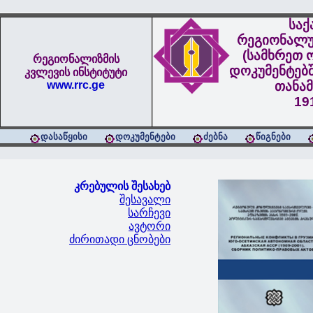
სა
რეგიონალუ
(სამხრეთ 
რეგიონალიზმის
დოკუმენტებშ
კვლევის ინსტიტუტი
www.rrc.ge
თანა
19
დასაწყისი
დოკუმენტები
ძებნა
წიგნები
კრებულის შესახებ
შესავალი
სარჩევი
ავტორი
ძირითადი ცნობები