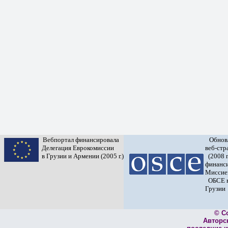
Вебпортал финансировала
Обнов
Делегация Еврокомиссии
веб-ст
в Грузии и Армении (2005 г.)
(2008 г
финанс
Миссие
ОБСЕ 
Грузии
© C
Авторс