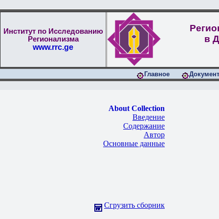
Регио
Институт по Исследованию
в 
Регионализма
www.rrc.ge
Главное
Докумен
About Collection
Введение
Содержание
Автор
Основные данные
Сгрузить сборник