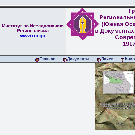
Гр
Региональн
(Южная Осе
Институт по Исследованию
в Документах
Регионализма
www.rrc.ge
Совре
1917
Главное
Документы
Пойск
Книг