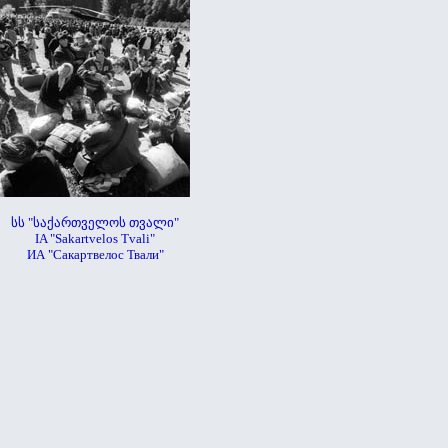
სს "საქართველოს თვალი"
IA "Sakartvelos Tvali"
ИА "Сакартвелос Твали"