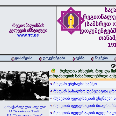
საქ
რეგიონალუ
(სამხრეთ ო
რეგიონალიზმის
დოკუმენტებშ
კვლევის ინსტიტუტი
www.rrc.ge
თანა
19
დასაწყისი
დოკუმენტები
ძებნა
წიგნები
დ
რუსეთის (რსფსრ, რფ) და მ
ორგანოების სამართლებრივი აქტ
რსფსრ უზენაესი საბჭო
რსფსრ სახალხო დეპუტატთა ყრ
რუსეთის ფედერაციის უზენაესი 
რუსეთის ფედერაციის მთავრობა
სს "საქართველოს თვალი"
IA "Sakartvelos Tvali"
რუსეთის ფედერაციის ფედერალუ
ИА "Сакартвелос Твали"