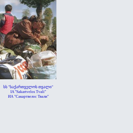
სს "საქართველოს თვალი"
IA "Sakartvelos Tvali"
ИА "Сакартвелос Твали"