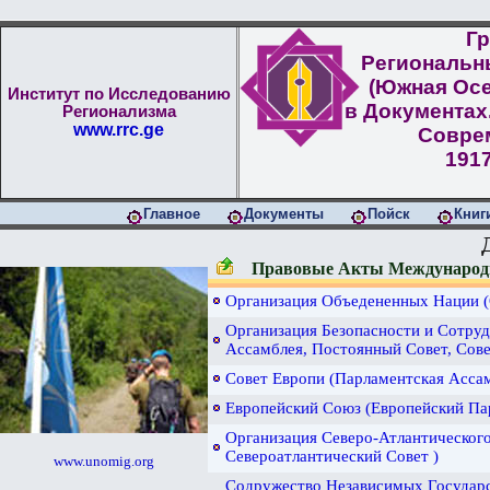
Гр
Региональн
(Южная Осе
Институт по Исследованию
в Документах
Регионализма
www.rrc.ge
Совре
1917
Главное
Документы
Пойск
Книг
Правовые Акты Международ
Организация Объедененных Нации (
Организация Безопасности и Сотру
Ассамблея, Постоянный Совет, Сов
Совет Европи (Парламентская Асса
Европейский Союз (Европейский Па
Организация Северо-Атлантическог
Североатлантический Совет )
www.unomig.org
Содружество Независимых Государс