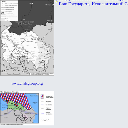
Глав Государств, Исполнительный С
www.crisisgroup.org