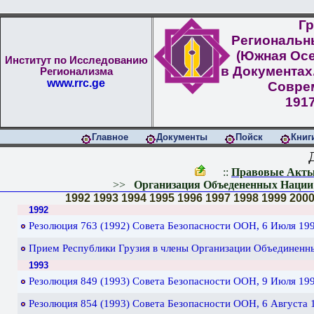
Гр
Региональн
(Южная Осе
Институт по Исследованию
в Документах
Регионализма
www.rrc.ge
Совре
1917
Главное
Документы
Пойск
Книг
::
Правовые Акты
>>
Организация Объедененных Нации 
1992
1993
1994
1995
1996
1997
1998
1999
200
1992
Резолюция 763 (1992) Cовета Безопасности ООН, 6 Июля 199
Прием Республики Грузия в члены Организации Объединенны
1993
Резолюция 849 (1993) Cовета Безопасности ООН, 9 Июля 199
Резолюция 854 (1993) Cовета Безопасности ООН, 6 Августа 1