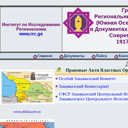
Гр
Региональн
(Южная Осе
Институт по Исследованию
в Документах
Регионализма
www.rrc.ge
Совре
1917
Главное
Документы
Пойск
Книг
Правовые Акти Властных Орг
Особий Закавказский Комитет
Закавказский Комиссариат
СФСР Закавказский Центральный И
Закавказского Центрального Исполн
www.abkhazeti.ru