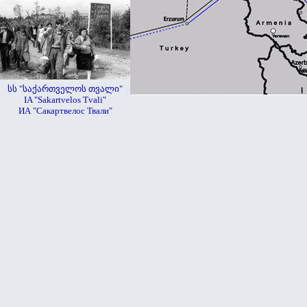
სს "საქართველოს თვალი"
IA "Sakartvelos Tvali"
ИА "Сакартвелос Твали"