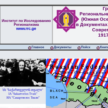
Гр
Региональн
(Южная Осе
Институт по Исследованию
в Документах
Регионализма
www.rrc.ge
Совре
1917
Главное
Документы
Пойск
Книг
სს "საქართველოს თვალი"
IA "Sakartvelos Tvali"
ИА "Сакартвелос Твали"