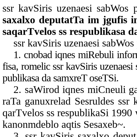
ssr kav­Si­ris uze­na­e­si sab­Wos p
sa­xal­xo de­pu­tat­Ta im jgu­fis in
sa­qar­T­ve­los ss res­pub­li­ka­sa
ssr kav­Si­ris uze­na­e­si sab­Wos 
1. cno­bad iq­nes mi­Re­bu­li in­for­
fi­sa, ro­me­lic ssr kav­Si­ris uze­na­e­
pub­li­ka­sa da sam­x­reT oseT­Si.
2. sa­Wi­rod iq­nes miC­ne­u­li gan­
ra­Ta ga­nux­re­lad Ses­rul­des ssr k
qar­T­ve­los ss res­pub­li­ka­Si 1990 
ka­non­m­deb­lo aq­tis Se­sa­xeb~.
3. ssr kav­Si­ris sa­xal­xo de­pu