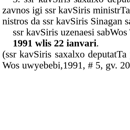
zav­nos igi ssr kav­Si­ris mi­nis­t­r­T
nis­t­ros da ssr kav­Si­ris Si­na­gan s
ssr
kav­Si­ris uze­na­e­si sab­Wos
1991 wlis 22 ian­va­ri
.
(
ssr
kav­Si­ris sa­xal­xo de­pu­tat­Ta 
Wos uw­ye­be­bi,1991, # 5, gv. 2