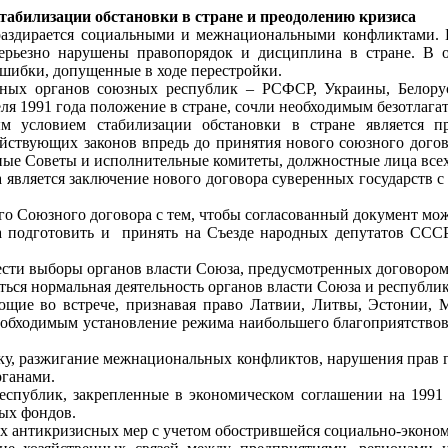
стабилизации обстановки в стране и преодолению кризиса
раздирается социальными и межнациональными конфликтами. Н
Серьезно нарушены правопорядок и дисциплина в стране. В 
ошибки, допущенные в ходе перестройки.
ых органов союзных республик – РСФСР, Украины, Белорусси
еля 1991 года положение в стране, сочли необходимым безотлага
ым условием стабилизации обстановки в стране является 
йствующих законов впредь до принятия нового союзного догов
ные Советы и исполнительные комитеты, должностные лица всех
 является заключение нового договора суверенных государств с
ого Союзного договора с тем, чтобы согласованный документ мо
а подготовить и
принять на Съезде народных депутатов ССС
ести выборы органов власти Союза, предусмотренных договором
аться нормальная деятельность органов власти Союза и республи
ющие во встрече, признавая право Латвии, Литвы, Эстонии, 
необходимым установление режима наибольшего благоприятствов
у, разжигание межнациональных конфликтов, нарушения прав г
рганами.
республик, закрепленные в экономическом соглашении на 1991
ых фондов.
 антикризисных мер с учетом обострившейся социально-эконом