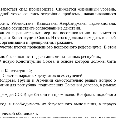
арастает спад производства. Снижается жизненный уровень,
одной точке сошлись острейшие проблемы, накапливавшиеся
и, Узбекистана, Казахстана, Азербайджана, Таджикистана,
тельно осуществить согласованные действия.
принятие решительных мер по восстановлению повсеместно
ора и Конституции Союза. Из этого должны исходить в своей
 организаций и предприятий, граждане.
 учетом итогов проведенного всесоюзного референдума. В этой
жно было подписать делегациями названных республик;
Р новую Конституцию Союза, в основе которой должны быть
 и Конституцией;
к, Советов народных депутатов всех ступеней;
Молдовы, Грузии и Армении самостоятельно решать вопрос о
ания для республик, подписавших Союзный договор, в рамках
раждан СССР, где бы они ни проживали. Все факты подобного
 год, и необходимость их безусловного выполнения, в первую
ической обстановки.