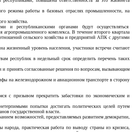
 республиками, повышена ответственность за это Кабинета
бого режима работы в базовых отраслях промышленности, на
го хозяйства.
ыми и республиканскими органами будут осуществляться
я агропромышленного комплекса. В течение второго квартала
тношений сельского хозяйства и предприятий АПК с другими
на жизненный уровень населения, участники встречи считают
вам республик в недельный срок определить перечень таких
ми и принять согласованные решения по вопросам, вызывающим
арифы на железнодорожном и авиационном транспорте в сторону
ся с призывом прекратить забастовки по экономическим и
 нетерпимыми попытки достигать политических целей путем
нов государственной власти.
ованием возможностей, предоставляемых развитием демократии,
 народа, практическая работа по выводу страны из кризиса,