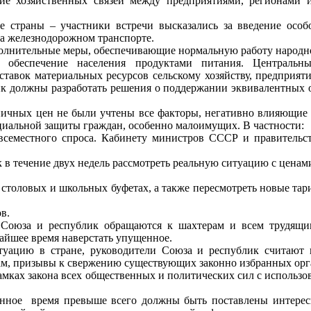
ие хозяйственных связей между предприятиями, регионами и
ве страны – участники встречи высказались за введение осо
а железнодорожном транспорте.
олнительные меры, обеспечивающие нормальную работу народно
й обеспечение населения продуктами питания. Центральн
авок материальных ресурсов сельскому хозяйству, предприяти
к должны разработать решения о поддержании эквивалентных о
ничных цен не были учтены все факторы, негативно влияющие 
циальной защиты граждан, особенно малоимущих. В частности:
всеместного спроса. Кабинету министров СССР и правительст
 в течение двух недель рассмотреть реальную ситуацию с цена
х столовых и школьных буфетах, а также пересмотреть новые т
в.
Союза и республик обращаются к шахтерам и всем трудящим
айшее время наверстать упущенное.
туацию в стране, руководители Союза и республик считают
ам, призывы к свержению существующих законно избранных орга
рамках закона всех общественных и политических сил с использ
енное
время превыше всего должны быть поставлены интересы