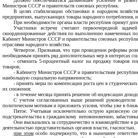
Должно обеспечиваться дальнейшее усиление и развит
Министров СССР и правительств союзных республик.
В целях стабилизации обстановки в народном хозяйст
предприятиях, выпускающих товары народного потребления, н
При необходимости органы власти республик примут доп
Участники встречи считают первоочередной задаче
скоординированные действия по выполнению намеченных пост
Кабинет Министров СССР и правительства союзных республи
отраслями народного хозяйства.
Четвертое. Признавая, что при проведении реформы роз
необходимым принять ряд дополнительных мер в интересах со
- отменить 5-процентный налог на продажу товаров по
товаров;
- Кабинету Министров СССР и правительствам республик
наибольшую социальную напряженность;
- принять меры по компенсации роста цен в студенчески
их снижения;
- в течение месяца принять решение об индексации доходо
С учетом согласованных выше решений руководители 
политическим мотивам и приложить усилия, чтобы уже в ближ
Пятое. Учитывая исключительно острую кризисную си
подстрекательства к гражданскому
неповиновению, забастовк
Они высказались за сотрудничество и взаимодействие в 
деятельностью представительных органов власти, гласностью.
при этом
особо подчеркнуто, что в нынешнее ответств