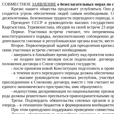
СОВМЕСТНОЕ
ЗАЯВЛЕНИЕ
о безотлагательных мерах по 
Кризис нашего общества продолжает углубляться. Оно 
создается угроза обеспечения людей самым необходимым. 
десятилетиями, болезненные трудности переходного периода, 
Президент СССР и руководители высших государственн
Кыргызстана, Туркменистана, обсудив на своей встрече 23 апр
Первое. Участники встречи считают, что непременн
конституционного порядка, неукоснительному соблюдению де
деятельности союзные и республиканские органы власти, мест
Второе. Первоочередной задачей для преодоления кризиса
связи участники встречи считают необходимым:
- завершить в ближайшее время работу над проектом нов
- не позднее шести месяцев после подписания
договор
положения договора о Союзе суверенных государств;
- после принятия новой Конституции подготовить и пров
- в течение всего переходного периода должна обеспечив
- высшие руководители союзных республик, участву
присоединении к Союзному договору, вместе с тем считают 
единого экономического пространства, ими образуемого;
- недопустимы дискриминация по национальному признак
рода должны решительно пресекаться правоохранительными о
Третье. Подтвердить обязательства союзных органов и 
очередь – в отношении бюджетов и формирования внебюджетн
При этом единодушно поддержано проведение совместных