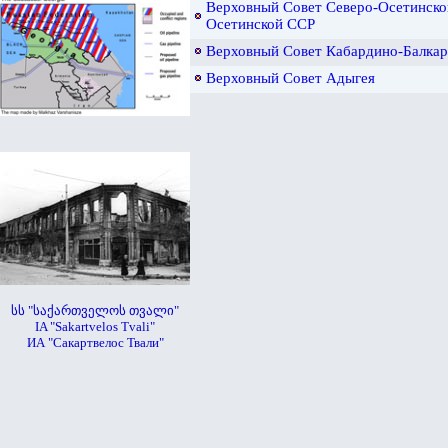
Верховный Совет Северо-Осетинско
Осетинской ССР
Верховный Совет Кабардино-Балка
Верховный Совет Адыгея
სს "საქართველოს თვალი"
IA "Sakartvelos Tvali"
ИА "Сакартвелос Твали"