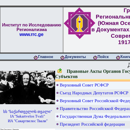
Гр
Региональн
(Южная Осе
Институт по Исследованию
в Документах
Регионализма
www.rrc.ge
Совре
1917
Главное
Документы
Пойск
Книг
Правовые Акты Органов Госу
Субъектов
Верховный Совет РСФСР
Съезд Народных Депутатов РСФСР
Верховный Совет Российсккой Феде
Правительство Российсккой Федера
სს "საქართველოს თვალი"
IA "Sakartvelos Tvali"
Государственная Дума Федеральног
ИА "Сакартвелос Твали"
Президент Российской федерации