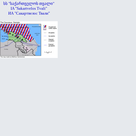
სს "საქართველოს თვალი"
IA "Sakartvelos Tvali"
ИА "Сакартвелос Твали"