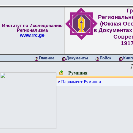
Гр
Региональн
(Южная Осе
Институт по Исследованию
в Документах
Регионализма
www.rrc.ge
Совре
1917
Главное
Документы
Пойск
Книг
Руминия
Парламент Руминии