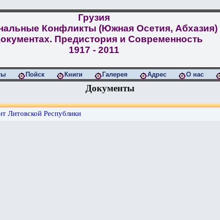
Грузия
нальные Конфликты (Южная Осетия, Абхазия)
Документах. Предистория и Современность
1917 - 2011
ты
Пойск
Книги
Галерея
Адрес
О нас
Документы
т Литовской Республики