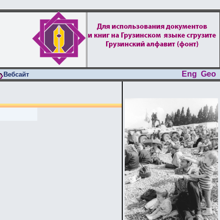
Eng
Geo
Вебсайт