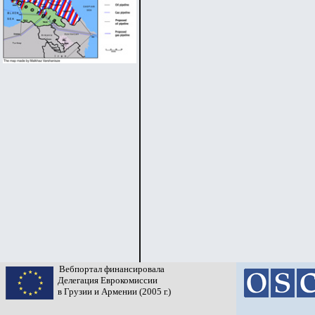
Вебпортал финансировала
Делегация Еврокомиссии
в Грузии и Армении (2005 г.)