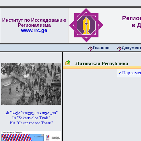
Регио
Институт по Исследованию
в 
Регионализма
www.rrc.ge
Главное
Докумен
Литовская Республика
Парламен
სს "საქართველოს თვალი"
IA "Sakartvelos Tvali"
ИА "Сакартвелос Твали"