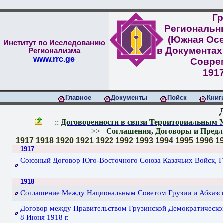
Гр
Региональн
(Южная Осе
Институт по Исследованию
в Документах
Регионализма
www.rrc.ge
Совре
1917
Главное
Документы
Пойск
Книг
::
Договоренности в связи Территориальным 
>>
Соглашения, Договоры и Предло
1917
1918
1920
1921
1922
1992
1993
1994
1995
1996
1
1917
Союзный Договор Юго-Восточного Союза Казачьих Войск, Го
1918
Соглашение Между Национальным Советом Грузии и Абхазск
Договор между Правительством Грузинской Демократической
8 Июня 1918 г.