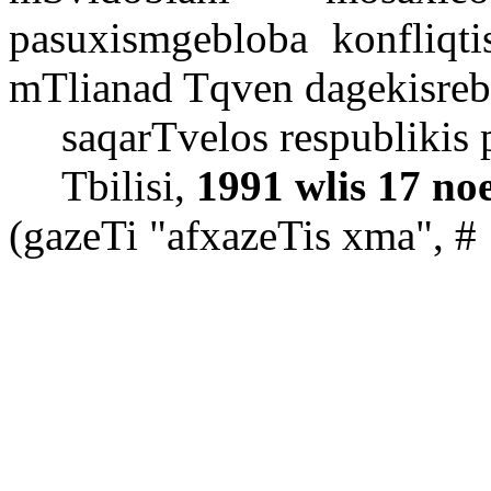
pasuxismgebloba
konfliqti
mTlianad
Tqven
dagekisre
saqarTvelos
respublikis
Tbilisi,
1991
wlis
17
no
(
gazeTi
"
afxazeTis
xma
", #