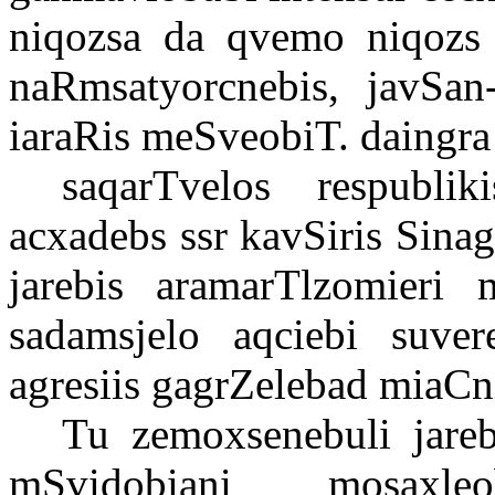
niqozsa
da
qvemo
niqozs
naRmsatyorcnebis
,
javSan-
iaraRis
meSveobiT
.
daingra
saqarTvelos
respubliki
acxadebs
ssr
kavSiris
Sina
jarebis
aramarTlzomieri
sadamsjelo
aqciebi
suver
agresiis
gagrZelebad
miaCn
Tu
zemoxsenebuli
jareb
mSvidobiani
mosaxleo