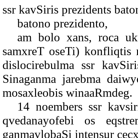
ssr
kavSiris
prezidents
bato
batono
prezidento
,
am
bolo
xans
,
roca
uk
samxreT
oseTi
)
konfliqtis
dislocirebulma
ssr
kavSiri
Sinaganma
jarebma
daiwy
mosaxleobis
winaaRmdeg
.
14
noembers
ssr
kavsir
qvedanayofebi
os
eqstre
ganmavlobaSi
intensur
cecx