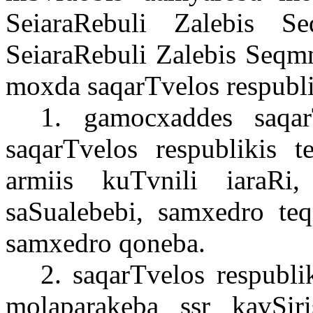
SeiaraRebuli Zalebis 
SeiaraRebuli Zalebis Seqm
moxda saqarTvelos respubl
1. gamocxaddes saqar
saqarTvelos respublikis te
armiis kuTvnili iaraRi
saSualebebi, samxedro te
samxedro qoneba.
2. saqarTvelos respubli
molaparakeba ssr kavSiri