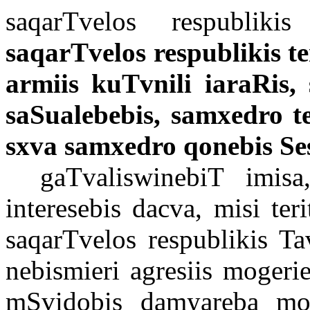
saqarTvelos
respublikis
saqarTvelos
respublikis
te
armiis
kuTvnili
iaraRis
,
saSualebebis
,
samxedro
t
sxva samxedro qonebis Se
gaTvaliswinebiT imisa
interesebis dacva, misi te
saqarTvelos respublikis Ta
nebismieri agresiis mogeri
mSvidobis damyareba moi