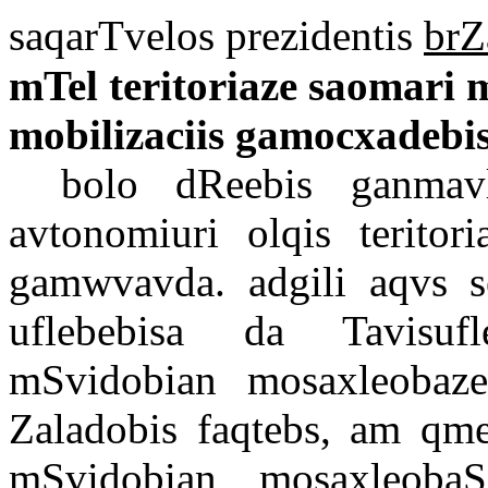
saqarTvelos prezidentis
brZ
mTel
teritoriaze saomari
mobilizaciis
gamocxadebis
bolo dReebis ganmavl
avtonomiuri olqis teritor
gamwvavda. adgili aqvs se
uflebebisa da Tavisuf
mSvidobian mosaxleobaze
Zaladobis faqtebs, am qme
mSvidobian mosaxleobaS