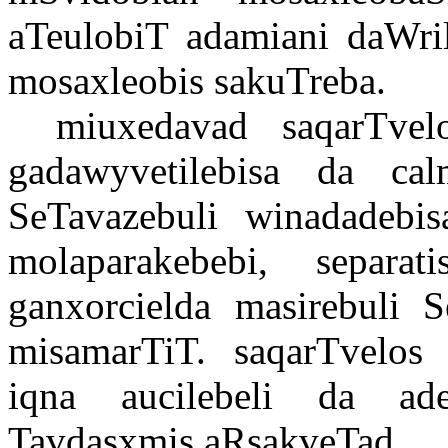
aTeulobiT adamiani daWril
mosaxleobis sakuTreba.
miuxedavad saqarTvel
gadawyvetilebisa d
a
calm
SeTavazebuli winadadebi
molaparakebebi, separati
ganxorcielda masirebuli 
misamarTiT. saqarTvelos 
iqna aucilebeli da ade
Tavdasxmis aRsakveTad.