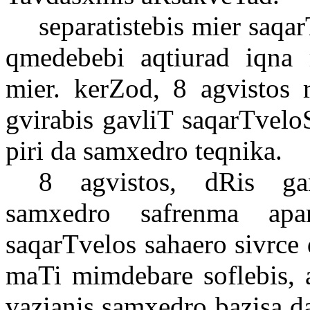
separatistebis mier saqar
qmedebebi aqtiurad iqna m
mier. kerZod, 8 agvistos r
gvirabis gavliT saqarTvel
piri da samxedro teqnika.
8 agvistos, dRis gan
samxedro safrenma apar
saqarTvelos sahaero sivrce 
maTi mimdebare soflebis, a
vazianis samxedro bazisa d