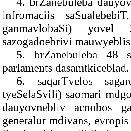
4. brZanebuleba dauyo
infromaciis saSualebeb
ganmavlobaSi) yovel 
sazogadoebrivi mauwyebli
5. brZanebuleba 48 s
parlaments dasamtkiceblad.
6. saqarTvelos saga
tyeSelaSvili) saomari mdg
dauyovnebliv acnobos gae
generalur mdivans, evropis