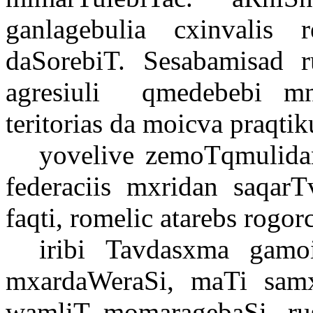
ganlagebulia cxinvalis 
daSorebiT. Sesabamisad r
agresiuli
qmedebebi mni
teritorias da moicva praqti
yovelive zemoTqmulida
federaciis mxridan saqarT
faqti, romelic atarebs rogorc
iribi Tavdasxma gamoix
mxardaWeraSi, maTi samx
wamliT momaragebaSi, ruseT