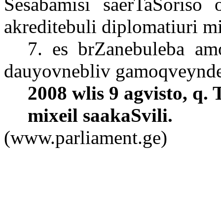
Sesabamisi saerTaSoriso o
akreditebuli diplomatiuri 
7. es brZanebuleba a
dauyovnebliv gamoqveyndes
2008 wlis 9 agvisto, q. T
mixeil saakaSvili.
(www.parliament.ge)