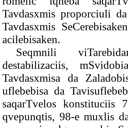
romelic iqneba saqarTv
Tavdasxmis proporciuli da
Tavdasxmis SeCerebisaken 
acilebisaken.
Seqmnili viTarebi
destabilizaciis, mSvidob
Tavdasxmisa da Zaladobis
uflebebisa da Tavisuflebeb
saqarTvelos konstituciis 
qvepunqtis, 98-e muxlis da