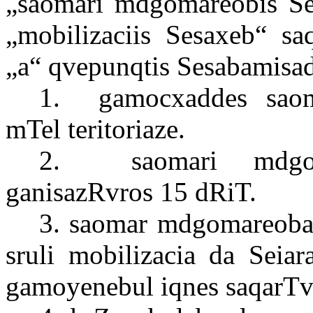
„saomari mdgomareobis Se
„mobilizaciis Sesaxeb“ s
„a“ qvepunqtis Sesabamisa
1.
gamocxaddes
saom
mTel teritoriaze.
2.
saomari mdg
ganisazRvros 15 dRiT.
3. saomar mdgomareoba
sruli mobilizacia da Seia
gamoyenebul iqnes saqarTv