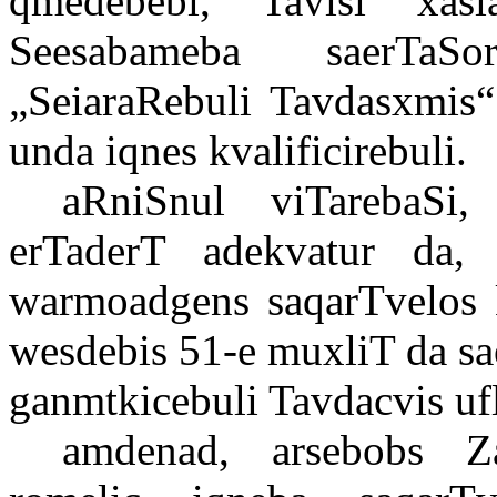
qmedebebi, Tavisi xas
Seesabameba saerTaSo
„SeiaraRebuli Tavdasxmis“
unda iqnes kvalificirebuli.
aRniSnul viTarebaSi,
erTaderT adekvatur da, 
warmoadgens saqarTvelos k
wesdebis 51-e muxliT da sa
ganmtkicebuli Tavdacvis uf
amdenad, arsebobs Za