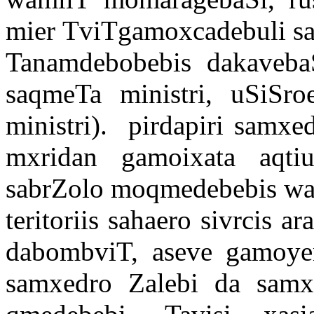
mier TviTgamoxcadebuli s
Tanamdebobebis dakavebaS
saqmeTa ministri, uSiSro
ministri).
pirdapiri samxe
mxridan gamoixata aqtiu
sabrZolo moqmedebebis war
teritoriis sahaero sivrcis 
dabombviT, aseve gamoye
samxedro Zalebi da samx