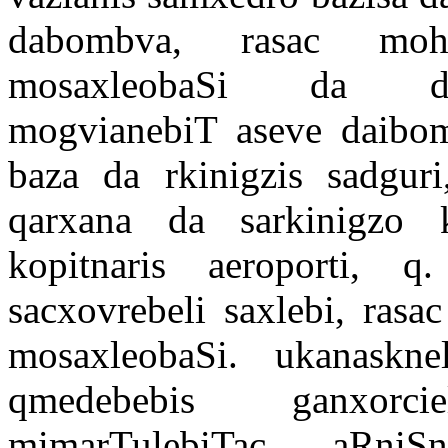
dabombva, rasac moh
mosaxleobaSi da daz
mogvianebiT aseve daibom
baza da rkinigzis sadguri
qarxana da sarkinigzo 
kopitnaris aeroporti, q
sacxovrebeli saxlebi, rasa
mosaxleobaSi. ukanaskne
qmedebebis ganxorc
mimarTulebiTac. aRniSn