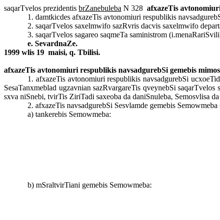
sa
q
arTvelos
prezidentis
brZanebuleba
N 328
afxazeTis avtonomiuri
1.
damtkicdes
afxazeTis
avtonomiuri
respublikis
navsadgureb
2. saqarTvelos saxelmwifo sazRvris dacvis saxelmwifo depar
3. saqarTvelos sagareo saqmeTa saministrom (i.menaRariSvili
e. SevardnaZe.
1999 wlis 19
maisi, q. Tbilisi.
afxazeTis avtonomiuri respublikis navsadgurebSi gemebis mimosv
1. afxazeTis avtonomiuri respublikis navsadgurebSi ucxoeTi
SesaTanxmeblad ugzavnian sazRvargareTis qveynebSi saqarTvelos sa
sxva niSnebi, tvirTis ZiriTadi saxeoba da daniSnuleba, Semosvlisa da g
2. afxazeTis navsadgurebSi Sesvlamde gemebis Semowmeba (s
a)
tankerebis
Semowmeba:
b)
mSraltvirTiani
gemebis Semowmeba: