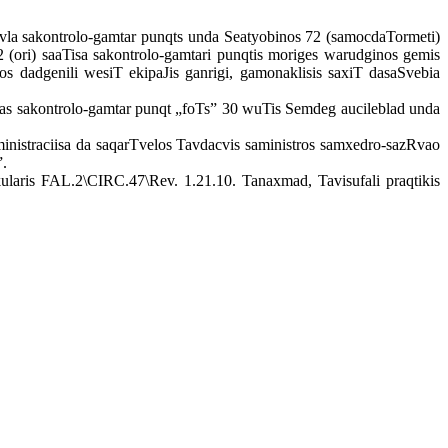
vla sakontrolo-gamtar punqts unda Seatyobinos 72 (samocdaTormeti)
 (ori) saaTisa sakontrolo-gamtari punqtis moriges warudginos gemis
s dadgenili wesiT ekipaJis ganrigi, gamonaklisis saxiT dasaSvebia
as sakontrolo-gamtar punqt „foTs” 30 wuTis Semdeg aucileblad unda
istraciisa da saqarTvelos Tavdacvis saministros samxedro-sazRvao
”.
ularis
FAL.2\CIRC.47\Rev. 1.21.10.
Tanaxmad, Tavisufali praqtikis