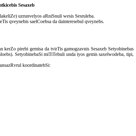
tkicebis Sesaxeb
akeliZe) uzrunvelyos aRniSnuli wesis Sesruleba.
reTis qveynebis saelCoebsa da dainteresebul qveynebs.
an kerZo pirebi gemisa da tvirTis gamogzavnis Sesaxeb Setyobinebas
ebs). SetyobinebaSi miTiTebuli unda iyos gemis saxelwodeba, tipi,
ansazRvrul koordinatebSi: