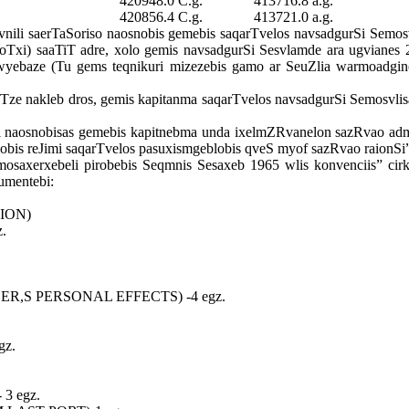
420948.0 C.g.
413716.8 a.g.
420856.4 C.g.
413721.0 a.g.
vnili saerTaSoriso naosnobis gemebis saqarTvelos navsadgurSi Semos
oTxi) saaTiT adre, xolo gemis navsadgurSi Sesvlamde ara ugvianes 2
dawyebaze (Tu gems teqnikuri mizezebis gamo ar SeuZlia warmoadgino
aTze nakleb dros, gemis kapitanma saqarTvelos navsadgurSi Semosvlis
i naosnobisas gemebis kapitnebma unda ixelmZRvanelon sazRvao admin
obis reJimi saqarTvelos pasuxismgeblobis qveS myof sazRvao raionSi
osaxerxebeli pirobebis Seqmnis Sesaxeb 1965 wlis konvenciis” cirk
umentebi:
ION)
.
R,S PERSONAL EFFECTS) -
4 egz.
gz.
-
3 egz.