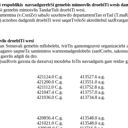
 respublikis
navsadgurebSi gemebis mimosvlis droebiTi wesis dam
Si
gemebis
mimosvlis
TandarTuli
droebiTi
wesi
.
tamentma (v.CxeiZe) sabaJo saxelmwifo departamentTan erTad (T.maRl
) acnobos dadgenili droebiTi wesi saqarTveloSi akreditebul sazRvarga
lis droebiTi wesi
dan Semavali gemebis mflobelebi, tvirTis gamomgzavni organizaciebi 
gareo saqmeTa saministros warmomadgenlobebs (saelCoebs, sakonsulo
asvlis adgili da dro.
azRvris gaxsna da daxurva) moxdeba foTis navsadguris gare reidze g
421124.0 C.g.
413527.6 a.g.
421200.0 C.g.
413551.0 a.g.
421112.0 C.g.
413752.8 a.g.
421047.4 C.g.
413757.0 a.g.
421036.0 C.g.
413734.8 a.g.
420856.4 C.g.
413548.0 a.g.
421021.0 C.g.
413548.0 a.g.