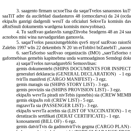
3. saagento firmam ucxoeTisa da saqarTvelos sanaosnos kuT
saaTiT adre da aucileblad daadasturos 48 (ormocdarva) da 24 (ocda
ekipaJis ganrigi dadgenili wesiT da oficialuri SekveTa komisiis 
aRniSnuli dokumentis wardgena komisiis mowyobisas).
4. Tu sazRvao gadasvlis xangrZlivoba Seadgens 48 an 24 sa
acnobos misi wina navsadguridan gamosvla.
5. saqarTvelos pasuxismgeblobis qveS myof sazRvao raionS
Zalebis 1997 wlis 22
dekembris N 20 \m erToblivi brZanebiT: „naosn
6.
saerTaSoriso
sazRvao organizaciis
(IMO)
„saerTaSoriso m
gaformebisas gemebis kapitnebma unda warmoadginon Semdegi dok
a)
saqarTvelos
navsadgurebSi Semosvlisas:
gemis
dokumentebi
(SHIPiS DOCUMENTS FOR INSPECT
generaluri
deklaracia
(GENERAL DECLARATION)
-
1 egz
tvirTis
manifesti
(CARGO MANIFEST)
- 3 egz.
gemis
maragis sia
(SHIPiS STORY LIST) -
3 egz.
gemis
proviziis sia
(SHIPiS PROVISION LIST)
- 3 egz.
ekipaJis
wevrTa piradi nivTebis (qonebis) sia
(CREW MEMBE
gemis
ekipaJis roli
(CREW LIST) -
5 egz.
mgzavrTa sia
(PASSENGER LIST) -
3 egz.
ekipaJis
wevrTa acrebis sia
(LIST OF VACCINATION) -
1 e
deratizaciis
sertifikati
(DERAT CERTIFICATE) -
1 egz.
konosamenti
(BILL OF) -
6 egz.
gemis
datvirTvis da gadmotvirTvis gegma
(CARGO PLAN) 