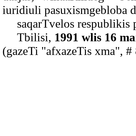
iuridiuli
pasuxismgebloba
d
saqarTvelos
respublikis
Tbilisi
,
1991
wlis
16
mai
(
gazeTi
"
afxazeTis
xma
", #