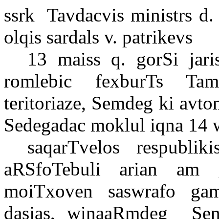
ssrk
Tavdacvis
ministrs
d
olqis
sardals
v.
patrikevs
13
maiss
q.
gorSi
jar
romlebic
fexburTs
Tam
teritoriaze
,
Semdeg
ki
avto
Sedegadac
moklul
iqna
14
saqarTvelos
respubliki
aRSfoTebuli
arian
am
moiTxoven
saswrafo
gam
dasjas
,
winaaRmdeg
Se