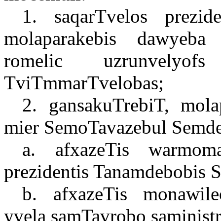
1. saqarTvelos prezid
molaparakebis dawyeba 
romelic uzrunvelyofs
TviTmmarTvelobas;
2. gansakuTrebiT, mola
mier SemoTavazebul Semde
a. afxazeTis warmoma
prezidentis Tanamdebobis 
b. afxazeTis monawile
yvela samTavrobo saminist