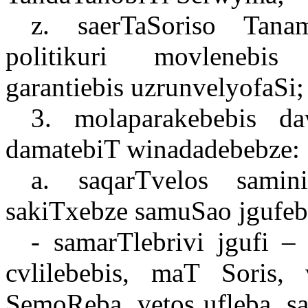
z. saerTaSoriso Tana
politikuri movlenebis
garantiebis uzrunvelyofaSi;
3. molaparakebebis da
damatebiT winadadebebze:
a. saqarTvelos samini
sakiTxebze samuSao jgufeb
- samarTlebrivi jgufi –
cvlilebebis, maT Soris, 
SemoReba, vetos ufleba, s