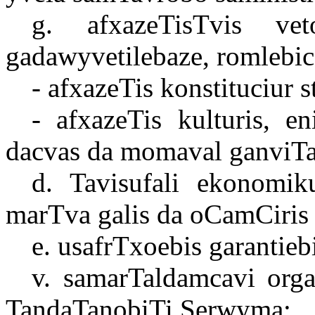
g. afxazeTisTvis ve
gadawyvetilebaze, romlebic
- afxazeTis konstituciur s
- afxazeTis kulturis, e
dacvas da momaval ganviTa
d. Tavisufali ekonomik
marTva galis da oCamCiris 
e. usafrTxoebis garantieb
v. samarTaldamcavi orga
TandaTanobiTi Serwyma;