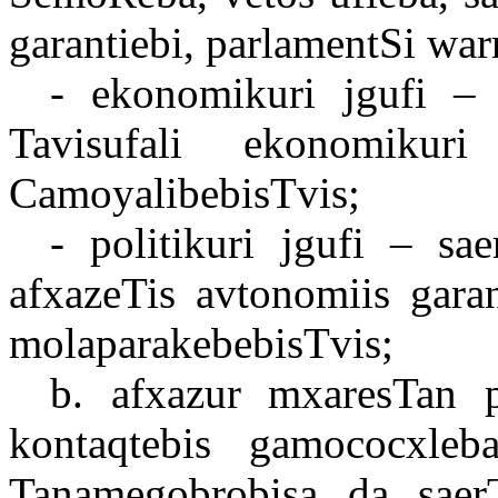
garantiebi, parlamentSi wa
- ekonomikuri jgufi – 
Tavisufali ekonomiku
CamoyalibebisTvis;
- politikuri jgufi – sa
afxazeTis avtonomiis garan
molaparakebebisTvis;
b. afxazur mxaresTan pi
kontaqtebis gamococxleb
Tanamegobrobisa da saerT