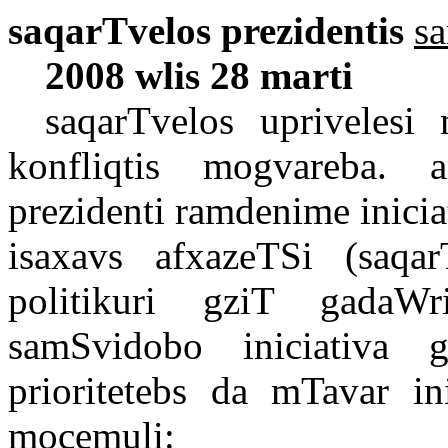
saqarTvelos prezidentis
sa
2008 wlis 28 marti
saqarTvelos uprivelesi 
konfliqtis mogvareba. 
prezidenti ramdenime inici
isaxavs afxazeTSi (saqar
politikuri gziT gadaWr
samSvidobo iniciativa g
prioritetebs da mTavar in
mocemuli: