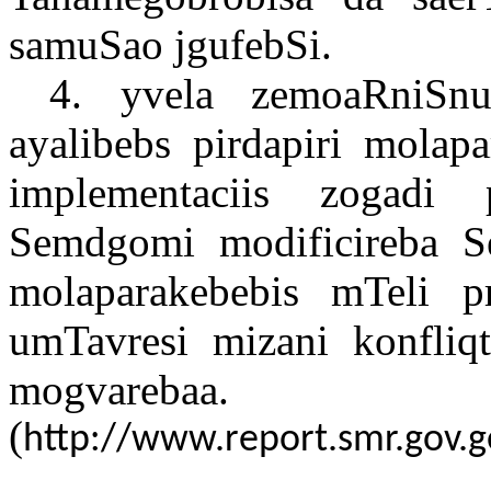
samuSao jgufebSi.
4. yvela zemoaRniSnu
ayalibebs pirdapiri molap
implementaciis zogadi 
Semdgomi modificireba Se
molaparakebebis mTeli p
umTavresi mizani konfliq
mogvarebaa.
(
http://www.report.smr.gov.