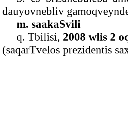
dauyovnebliv
gamoqveynd
m. saakaSvili
q. Tbilisi,
2008 wlis 2 o
(
saqarTvelos
prezidentis
sa