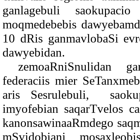
ganlagebuli
saokupacio
moqmedebebis
dawyebamd
10
dRis
ganmavlobaSi
evr
dawyebidan
.
zemoaRniSnulidan
ga
federaciis
mier
SeTanxmeb
aris
Sesrulebuli
,
saoku
imyofebian
saqarTvelos
ca
kanonsawinaaRmdego
saq
mSvidobiani
mosaxleobi