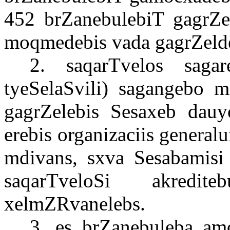
452
brZanebulebiT
gagrZe
moqmedebis
vada
gagrZeld
2.
saqarTvelos
sagar
tyeSelaSvili
)
sagangebo
m
gagrZelebis
Sesaxeb
dauy
erebis
organizaciis
generalu
mdivans
,
sxva
Sesabamisi
saqarTveloSi
akrediteb
xelmZRvanelebs
.
3.
es
brZanebuleba
am