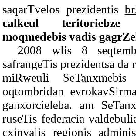
saqarTvelos
prezidentis
br
calkeul
teritoriebze
moqmedebis
vadis
gagrZe
2008
wlis
8
seqtemb
safrangeTis
prezidentsa
da
miRweuli
SeTanxmebis
oqtombridan
evrokavSirm
ganxorcieleba
. am
SeTanx
ruseTis federacia valdebul
cxinvalis regionis admini