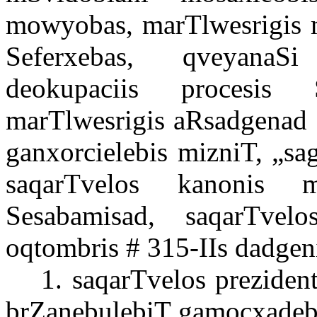
mowyobas
,
marTlwesrigis
Seferxebas
,
qveyanaSi
deokupaciis
procesis
marTlwesrigis
aRsadgenad
ganxorcielebis
mizniT
, „
sa
saqarTvelos
kanonis
m
Sesabamisad
,
saqarTvelo
oqtombris
# 315-IIs
dadgen
1.
saqarTvelos
prezident
brZanebulebiT
gamocxadeb