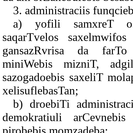
3. administraciis funqcieb
a) yofili samxreT os
saqarTvelos saxelmwifos 
gansazRvrisa da farTo 
miniWebis mizniT, adgil
sazogadoebis saxeliT mola
xelisuflebasTan;
b) droebiTi administraciu
demokratiuli arCevnebis
pirobebis momzadeba;