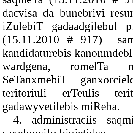
dacvisa da bunebrivi resur
iZulebiT gadaadgilebul pi
(15.11.2010 # 917)
sam
kandidaturebis kanonmdebl
wardgena, romelTa 
SeTanxmebiT ganxorcield
teritoriuli erTeulis te
gadawyvetilebis miReba.
4. administraciis saqm
saxelmwifo biujetidan.