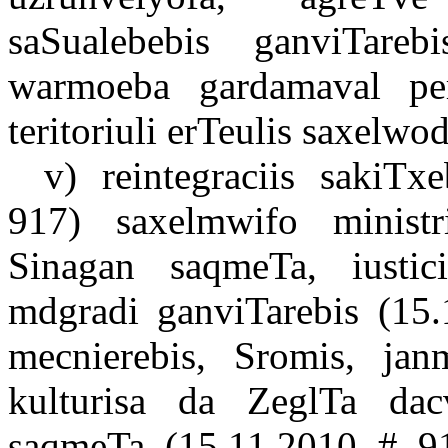
saSualebebis ganviTareb
warmoeba gardamaval peri
teritoriuli erTeulis saxelw
v) reintegraciis sakiTx
917) saxelmwifo ministr
Sinagan saqmeTa, iustic
mdgradi ganviTarebis (15.
mecnierebis, Sromis, janm
kulturisa da ZeglTa dacv
saqmeTa (15.11.2010 # 91