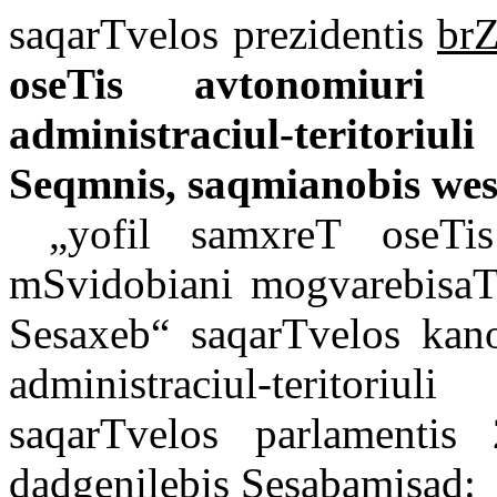
saqarTvelos prezidentis
brZ
oseTis avtonomiuri o
administraciul-teritor
Seqmnis, saqmianobis wes
„yofil samxreT oseTis
mSvidobiani mogvarebisaT
Sesaxeb“ saqarTvelos kan
administraciul-teritori
saqarTvelos parlamenti
dadgenilebis Sesabamisad: