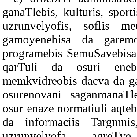
ganaTlebis, kulturis, sport
uzrunvelyofis, soflis me
gamoyenebisa da garemo
programebis SemuSavebisa 
qarTuli da osuri enebi
memkvidreobis dacva da g
osurenovani saganmanaTl
osur enaze normatiuli aqteb
da informaciis Targmni
uzrunvelyofa, agreTv