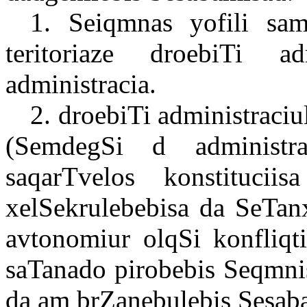
1. Seiqmnas yofili sam
teritoriaze droebiTi admi
administracia.
2. droebiTi administraciul
(SemdegSi d administra
saqarTvelos konstitucii
xelSekrulebebisa da SeTan
avtonomiur olqSi konfliqt
saTanado pirobebis Seqmni
da am brZanebulebis Sesab