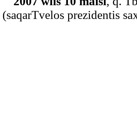
2007
wlis
10
maisi
,
q
.
Tb
(
saqarTvelos prezidentis sa