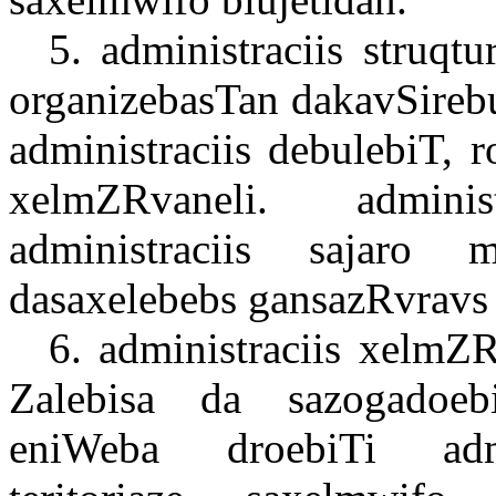
5. administraciis struqt
organizebasTan dakavSirebu
administraciis debulebiT, 
xelmZRvaneli. admini
administraciis sajaro 
dasaxelebebs gansazRvravs 
6. administraciis xelmZRv
Zalebisa da sazogadoeb
eniWeba droebiTi admini