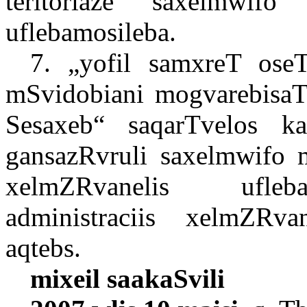
teritoriaze saxelmwifo
uflebamosileba.
7. „yofil samxreT oseT
mSvidobiani mogvarebisaT
Sesaxeb“ saqarTvelos k
gansazRvruli saxelmwifo m
xelmZRvanelis
ufleb
administraciis xelmZRv
aqtebs.
mixeil saakaSvili