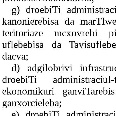
g) droebiTi administraciu
kanonierebisa da marTlwe
teritoriaze mcxovrebi p
uflebebisa da Tavisufleb
dacva;
d) adgilobrivi infrastru
droebiTi administraciul-
ekonomikuri ganviTareb
ganxorcieleba;
e) droebiTi administraciu